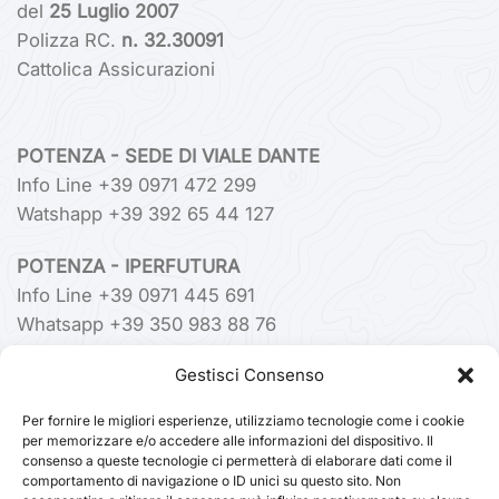
del
25 Luglio 2007
Polizza RC.
n. 32.30091
Cattolica Assicurazioni
POTENZA - SEDE DI VIALE DANTE
Info Line +39 0971 472 299
Watshapp +39 392 65 44 127
POTENZA - IPERFUTURA
Info Line +39 0971 445 691
Whatsapp +39 350 983 88 76
Gestisci Consenso
VIAGGIARE SICURI
Per fornire le migliori esperienze, utilizziamo tecnologie come i cookie
Trova tutte le informazioni utili per i tuoi viaggi
per memorizzare e/o accedere alle informazioni del dispositivo. Il
consenso a queste tecnologie ci permetterà di elaborare dati come il
comportamento di navigazione o ID unici su questo sito. Non
SCOPRI DI PIÙ